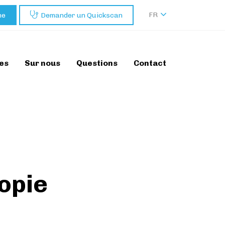
FR
ne
Demander un Quickscan
es
Sur nous
Questions
Contact
opie