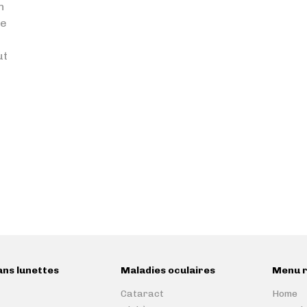
n
re
ut
ans lunettes
Maladies oculaires
Menu r
Cataract
Home