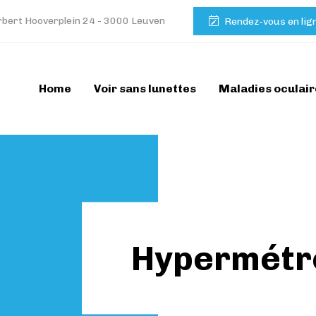
bert Hooverplein 24 - 3000 Leuven
Rendez-vous en lig
Home
Voir sans lunettes
Maladies oculair
Hypermétr