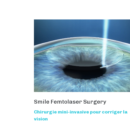
Smile Femtolaser Surgery
Chirurgie mini-invasive pour corriger la
vision